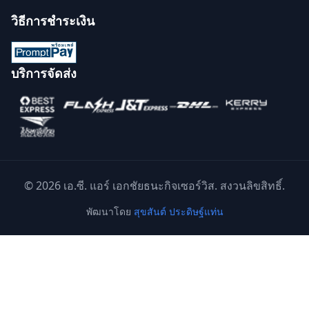
วิธีการชำระเงิน
บริการจัดส่ง
© 2026 เอ.ซี. แอร์ เอกชัยธนะกิจเซอร์วิส. สงวนลิขสิทธิ์.
พัฒนาโดย
สุขสันต์ ประดิษฐ์แท่น