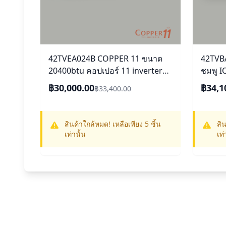
42TVEA024B COPPER 11 ขนาด
42TVBA
20400btu คอปเปอร์ 11 inverter
ชมพู I
Wifi TVEA รุ่นใหม่ 2568
18,00
฿30,000.00
฿34,1
฿33,400.00
สินค้าใกล้หมด! เหลือเพียง 5 ชิ้น
สิน
เท่านั้น
เท่