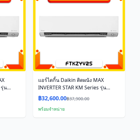
AX
แอร์ไดกิ้น Daikin ติดผนัง MAX
ุ่น
INVERTER STAR KM Series รุ่น
นเวอร์
FTKZ09YV2S ขนาด 9,000 บีทียู อิน
฿32,600.00
฿37,900.00
เวอร์เตอร์
พร้อมจำหน่าย