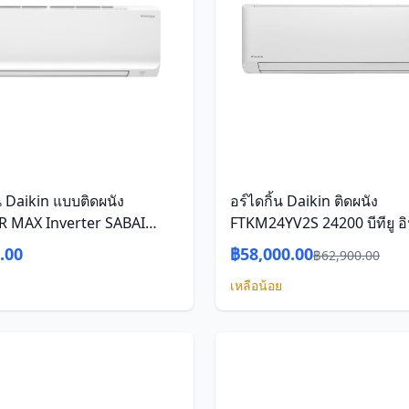
น Daikin แบบติดผนัง
อร์ไดกิ้น Daikin ติดผนัง
R MAX Inverter SABAI
FTKM24YV2S 24200 บีทียู อิ
SERIES รุ่น
เตอร์
.00
฿58,000.00
฿62,900.00
V2S/RKB09ZV2S ขนาด
เหลือน้อย
,700-9,900) BTU ระบบไฟ
มทไร้สาย พร้อมติดตั้ง