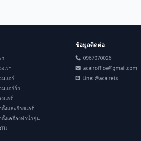
ข้อมูลติดต่อ
เรา
0967070026
องเรา
acairoffice@gmail.com
อมแอร์
Line: @acairets
อมแอร์รั่ว
างแอร์
ดตั้งและย้ายแอร์
ตั้งเครื่องทำน้ำอุ่น
BTU
า