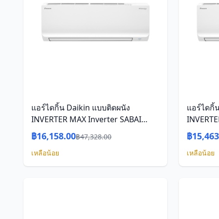
แอร์ไดกิ้น Daikin แบบติดผนัง
แอร์ไดกิ้
INVERTER MAX Inverter SABAI
INVERTE
FTKB-ZV SERIES รุ่น
FTKB-ZV 
฿16,158.00
฿15,463
฿47,328.00
FTKB12ZV2S/RKB12ZV2S ขนาด
FTKB09Z
เหลือน้อย
เหลือน้อย
12,300 (3,100-13,000) BTU ระบบไฟ
9,200 (2
220 V รีโมทไร้สาย พร้อมติดตั้ง
220 V รีโ